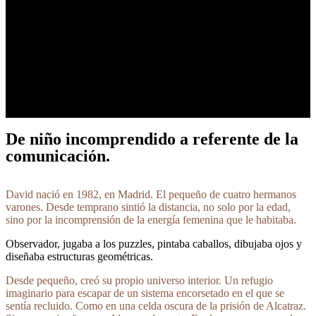
De niño incomprendido a referente de la
comunicación.
David nació en 1982, en Madrid. El pequeño de cuatro hermanos
varones. Desde temprano sintió la distancia, no solo por la edad,
sino por la incomprensión de la energía femenina que le habitaba.
Observador, jugaba a los puzzles, pintaba caballos, dibujaba ojos y
diseñaba estructuras geométricas.
Desde pequeño, creó su propio universo interior. Un refugio
imaginario para escapar de un sistema encorsetado en el que se
sentía recluido.
Como en una celda oscura de la prisión de Alcatraz.