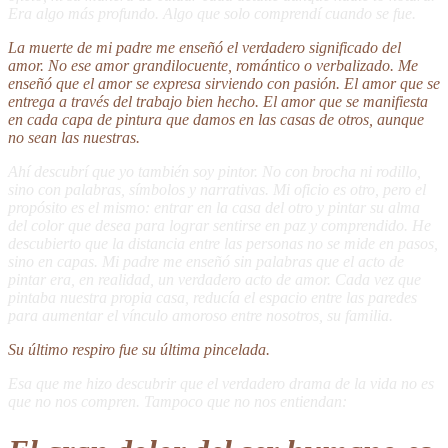
Era algo más profundo. Algo que solo comprendí cuando se fue.
La muerte de mi padre me enseñó el verdadero significado del
amor. No ese amor grandilocuente, romántico o verbalizado. Me
enseñó que el amor se expresa sirviendo con pasión. El amor que se
entrega a través del trabajo bien hecho. El amor que se manifiesta
en cada capa de pintura que damos en las casas de otros, aunque
no sean las nuestras.
Ahí descubrí que yo también soy pintor. No con brocha ni rodillo,
sino con palabras, símbolos y narrativas. Mi oficio es otro, pero el
propósito es el mismo: entrar en la casa del otro y pintar su alma
del color que desea para lograr sentirse en paz y comprendido. He
descubierto que la distancia entre las personas no se mide en pasos,
sino en capas. Mi padre me enseñó sin palabras que el acto de
pintar era, en realidad, un verdadero acto de amor. Cada vez que
pintaba nuestra propia casa, reducía el espacio entre las paredes
para aumentar el vínculo amoroso entre nosotros, su familia.
Su último respiro fue su última pincelada.
Esa que me hizo descubrir que el verdadero drama de la vida no es
que no nos compren. Tampoco que no nos entiendan: