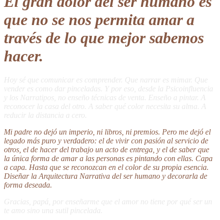
El gran dolor del ser humano es
que no se nos permita amar a
través de lo que mejor sabemos
hacer.
Hoy sé que comunicar es comprender. Que narrar es mimar. Que
vender es como dar pinceladas. Y por eso, desde la Psicoinfluencia
y los Narratipos, no enseño técnicas de venta. Enseño a pintar. A
reconocer la casa del otro. A saber qué color necesita su alma. A
reducir la distancia a cero.
Mi padre no dejó un imperio, ni libros, ni premios. Pero me dejó el
legado más puro y verdadero: el de vivir con pasión al servicio de
otros, el de hacer del trabajo un acto de entrega, y el de saber que
la única forma de amar a las personas es pintando con ellas. Capa
a capa. Hasta que se reconozcan en el color de su propia esencia.
Diseñar la Arquitectura Narrativa del ser humano y decorarla de
forma deseada.
Gracias, papá, por enseñarme que el amor no tiene por qué ser un
te amo sino una sutil pincelada.