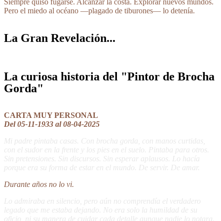
Siempre quiso fugarse. Alcanzar la costa. Explorar nuevos mundos.
Pero el miedo al océano —plagado de tiburones— lo detenía
.
La Gran Revelación...
La curiosa historia del "Pintor de Brocha
Gorda"
CARTA MUY PERSONAL
Del 05-11-1933 al 08-04-2025
Mi padre pintaba casas. Con brocha gorda, con manos curtidas,
con el sudor en la frente y los pies en el suelo. Pintaba para otros.
Sin pretensiones. Sin discursos. Sin esperar aplausos. Lo hacía
porque era su forma de estar en el mundo. De servir. De amar.
Durante años no lo vi.
Lo admiraba en silencio, pero aún no comprendía el verdadero
legado que me estaba dejando. No era solo la humildad de su
oficio, ni su manera de cuidar cada detalle aunque nadie lo notara.